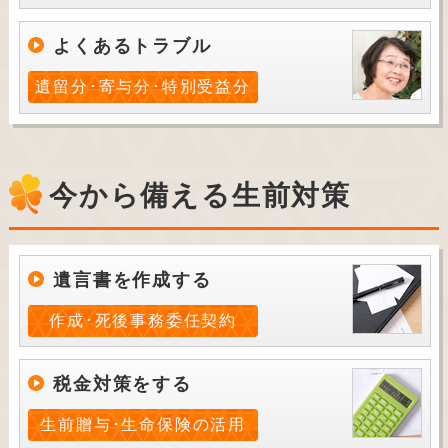
よくあるトラブル
遺留分･寄与分･特別受益分
今から備える生前対策
遺言書を作成する
作成･死後事務委任契約
税金対策をする
生前贈与･生命保険の活用