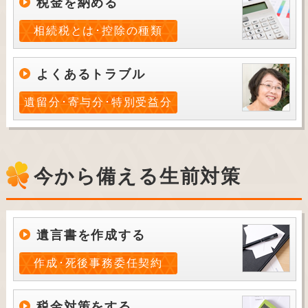
税金を納める
相続税とは･控除の種類
よくあるトラブル
遺留分･寄与分･特別受益分
今から備える生前対策
遺言書を作成する
作成･死後事務委任契約
税金対策をする