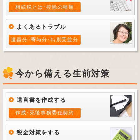
相続税とは･控除の種類
よくあるトラブル
遺留分･寄与分･特別受益分
今から備える生前対策
遺言書を作成する
作成･死後事務委任契約
税金対策をする