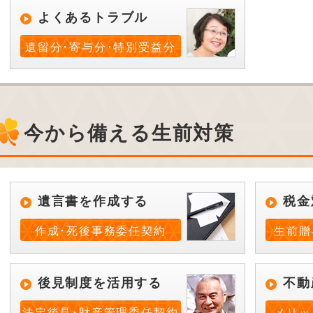
よくあるトラブル
遺留分･寄与分･特別受益分
今から備える生前対策
遺言書を作成する
税金
作成･死後事務委任契約
生前贈
後見制度を活用する
不動
法定後見･財産管理委任契約
メリッ