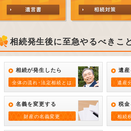
相続発生後に至急やるべきこ
相続が発生したら
遺産
全体の流れ･法定相続とは
遺産
名義を変更する
税金
財産の名義変更
相続