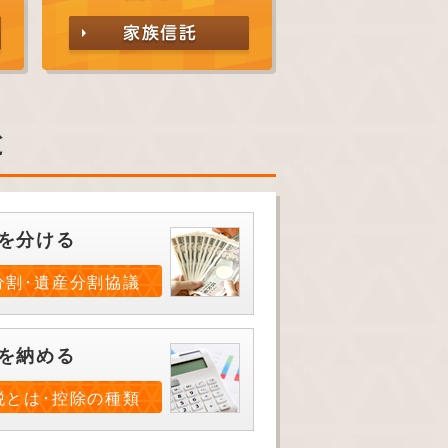
と
を分ける
分割･遺産分割協議
を納める
税とは･控除の種類