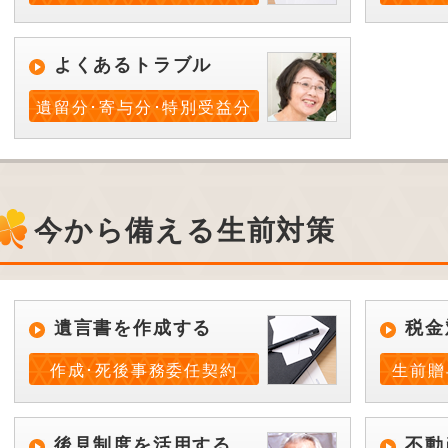
よくあるトラブル
遺留分･寄与分･特別受益分
今から備える生前対策
遺言書を作成する
税金
作成･死後事務委任契約
生前贈
後見制度を活用する
不動