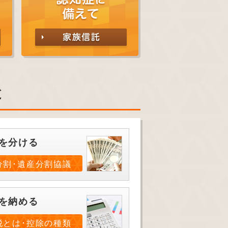
と
を分ける
分割･遺産分割協議
を納める
税とは･控除の種類