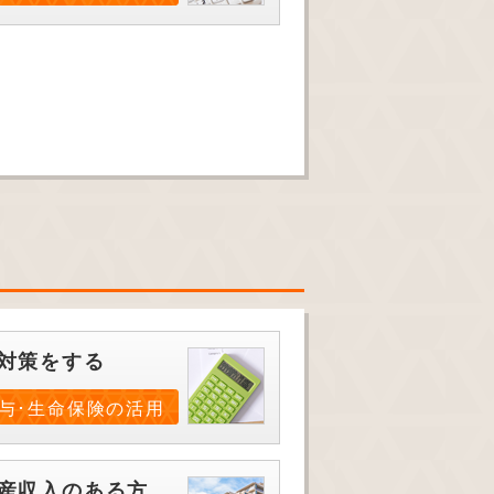
対策をする
与･生命保険の活用
産収入のある方