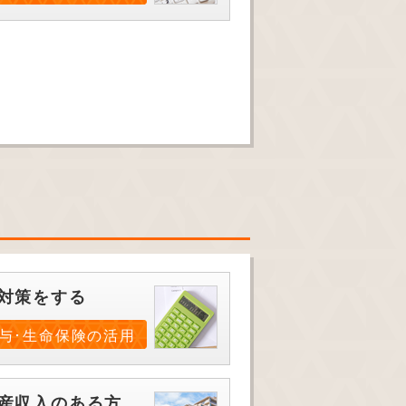
対策をする
与･生命保険の活用
産収入のある方