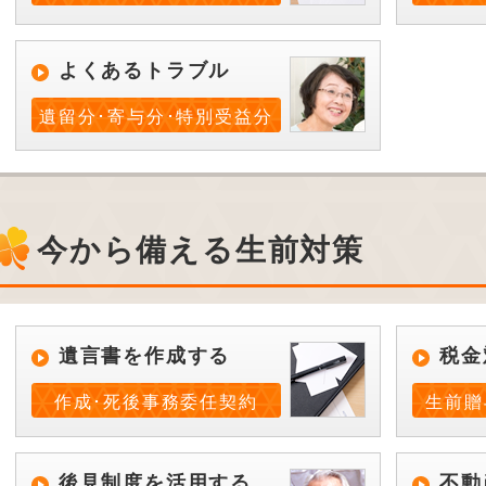
よくあるトラブル
遺留分･寄与分･特別受益分
今から備える生前対策
遺言書を作成する
税金
作成･死後事務委任契約
生前贈
後見制度を活用する
不動