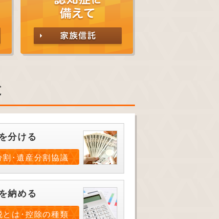
と
を分ける
分割･遺産分割協議
を納める
税とは･控除の種類