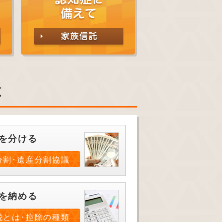
と
を分ける
分割･遺産分割協議
を納める
税とは･控除の種類