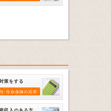
対策をする
与･生命保険の活用
産収入のある方