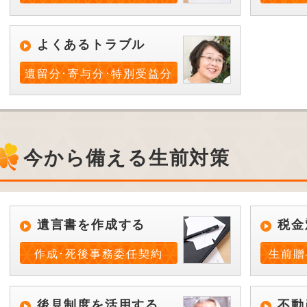
よくあるトラブル
遺留分･寄与分･特別受益分
今から備える生前対策
遺言書を作成する
税金
作成･死後事務委任契約
生前贈
後見制度を活用する
不動