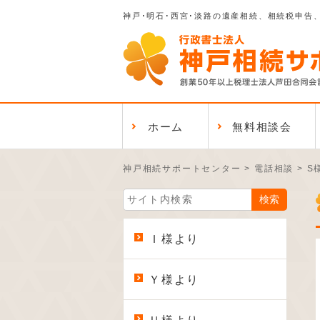
神戸･明石･西宮･淡路の遺産相続、相続税申告
ホーム
無料相談会
神戸相続サポートセンター
>
電話相談
>
S
Ｉ様より
Ｙ様より