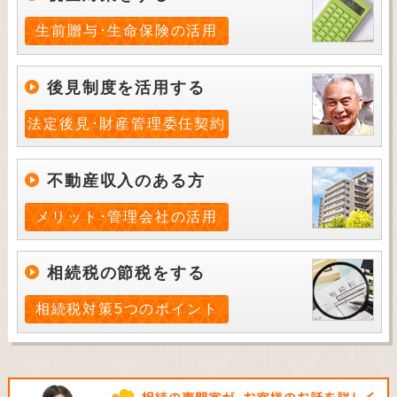
生前贈与･生命保険の活用
後見制度を活用する
法定後見･財産管理委任契約
不動産収入のある方
メリット･管理会社の活用
相続税の節税をする
相続税対策5つのポイント