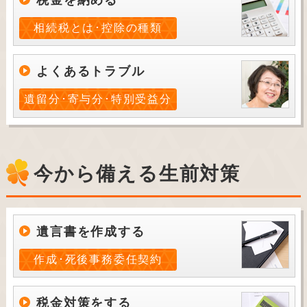
相続税とは･控除の種類
よくあるトラブル
遺留分･寄与分･特別受益分
今から備える生前対策
遺言書を作成する
作成･死後事務委任契約
税金対策をする