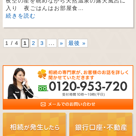
夜空の星を眺めながら天然温泉の露天風呂に
入り 夜ごはんはお部屋食…
続きを読む
1 / 4
1
2
3
...
»
最後 »