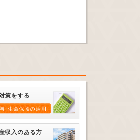
対策をする
与･生命保険の活用
産収入のある方