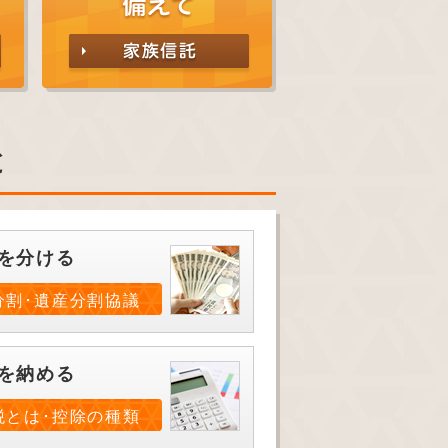
と
を分ける
分割･遺産分割協議
を納める
税とは･控除の種類