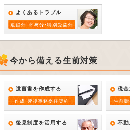
よくあるトラブル
遺留分･寄与分･特別受益分
今から備える生前対策
遺言書を作成する
税金
作成･死後事務委任契約
生前贈
後見制度を活用する
不動