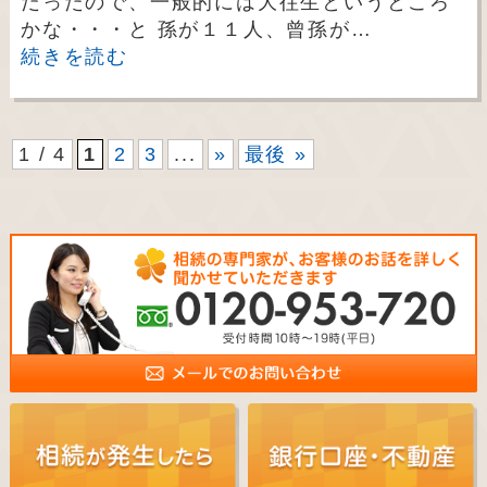
だったので、一般的には大往生というところ
かな・・・と 孫が１１人、曾孫が…
続きを読む
1 / 4
1
2
3
...
»
最後 »