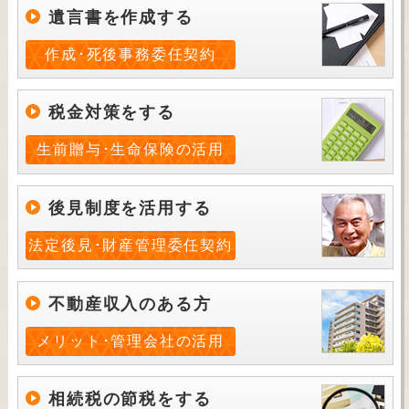
遺言書を作成する
作成･死後事務委任契約
税金対策をする
生前贈与･生命保険の活用
後見制度を活用する
法定後見･財産管理委任契約
不動産収入のある方
メリット･管理会社の活用
相続税の節税をする