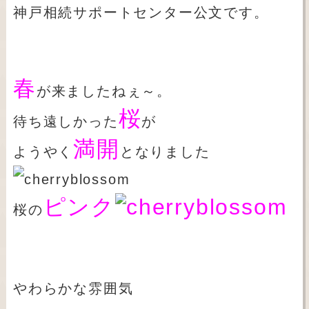
神戸相続サポートセンター公文です。
春
が来ましたねぇ～。
桜
待ち遠しかった
が
満開
ようやく
となりました
ピンク
桜の
やわらかな雰囲気