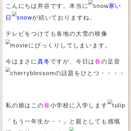
こんにちは井谷です。本当に
寒い
日
が続いておりますね。
テレビをつけても各地の大雪の映像
にびっくりしてしまいます。
今はまさに
真冬
ですが、今日は
春
の足音
の話題をひとつ・・・・
私の娘はこの
春
小学校に入学します
「もう一年生か・・」と親としても感慨