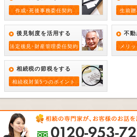
作成･死後事務委任契約
生前贈
後見制度を活用する
不動
法定後見･財産管理委任契約
メリッ
相続税の節税をする
相続税対策5つのポイント