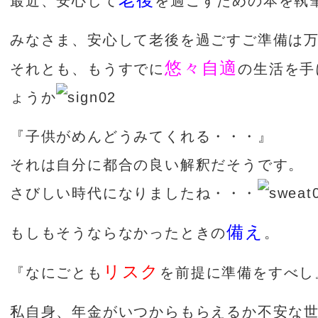
最近、安心して
を過ごすための本を執
みなさま、安心して老後を過ごすご準備は
悠々自適
それとも、もうすでに
の生活を手
ょうか
『子供がめんどうみてくれる・・・』
それは自分に都合の良い解釈だそうです。
さびしい時代になりましたね・・・
備え
もしもそうならなかったときの
。
リスク
『なにごとも
を前提に準備をすべし
私自身、年金がいつからもらえるか不安な