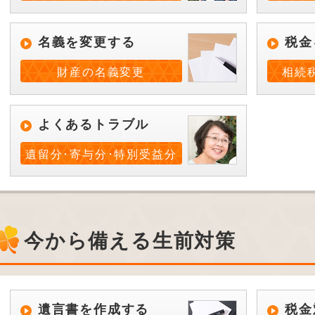
名義を変更する
税金
財産の名義変更
相続
よくあるトラブル
遺留分･寄与分･特別受益分
今から備える生前対策
遺言書を作成する
税金