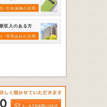
与･生命保険の活用
産収入のある方
ト･管理会社の活用