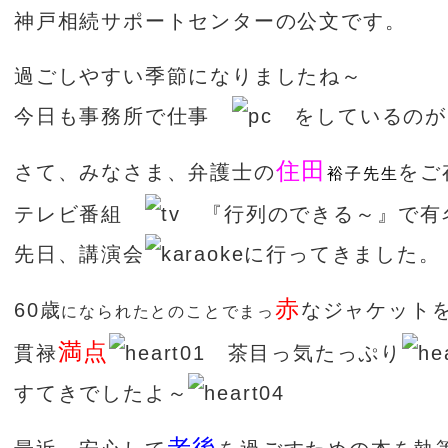
神戸相続サポートセンターの公文です。
過ごしやすい季節になりましたね～
今日も事務所で仕事
をしているのが
住田
さて、みなさま、弁護士の
をご
裕子先生
テレビ番組
『行列のできる～』で有
先日、講演会
に行ってきました。
赤
60歳
なジャケット
になられたとのことでまっ
満点
貫禄
茶目っ気たっぷり
すてきでしたよ～
老後