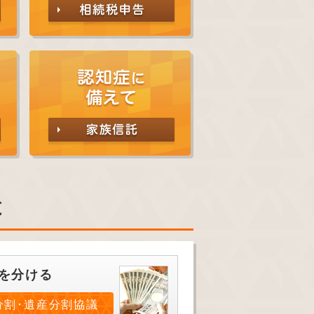
と
を分ける
分割･遺産分割協議