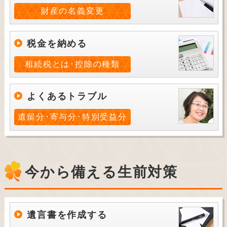
財産の名義変更
税金を納める
相続税とは･控除の種類
よくあるトラブル
遺留分･寄与分･特別受益分
今から備える生前対策
遺言書を作成する