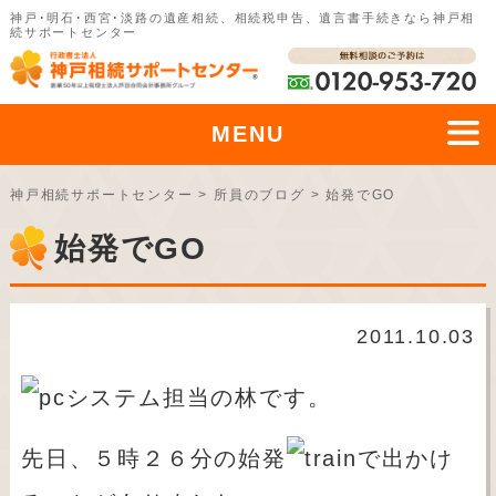
神戸･明石･西宮･淡路の遺産相続、相続税申告、遺言書手続きなら神戸相
続サポートセンター
MENU
神戸相続サポートセンター
>
所員のブログ
>
始発でGO
始発でGO
2011.10.03
システム担当の林です。
先日、５時２６分の始発
で出かけ