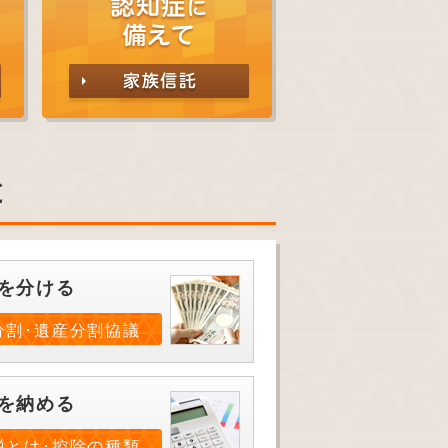
と
を分ける
分割･遺産分割協議
を納める
税とは･控除の種類