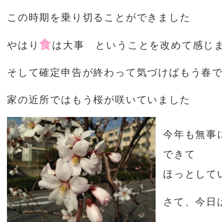
この時期を乗り切ることができました
食
やはり
は大事 ということを改めて感じ
そして確定申告が終わって気づけばもう春
家の近所ではもう桜が咲いていました
今年も無事
できて
ほっとして
さて、今日