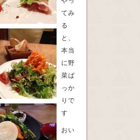
やっ
てみ
る
と、
本当
に野
菜ば
っか
りで
す
おい