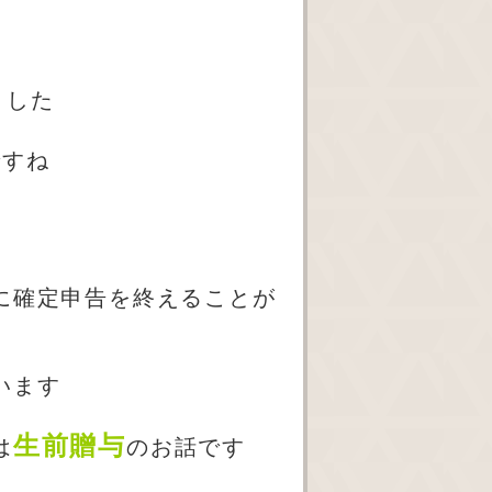
ました
ですね
に確定申告を終えることが
います
生前贈与
は
のお話です