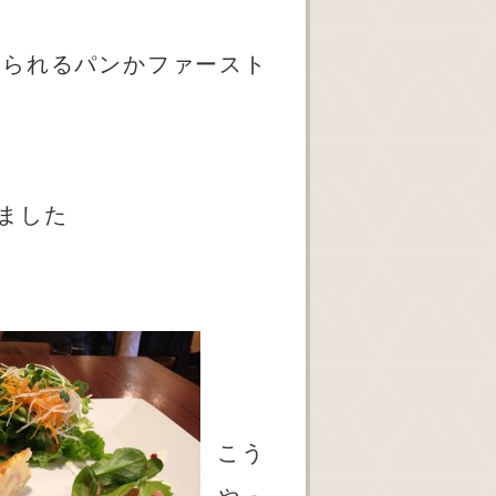
べられるパンかファースト
ました
介
こう